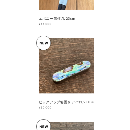
エボニー 黒檀 / L 23cm
¥11,000
ピックアップ箸置き アバロン Blue × ハカランダ
¥10,000