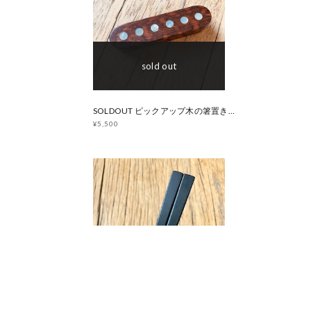
sold out
SOLDOUT ピックアップ木の箸置き【スネークウッド】マザーオブパール
¥5,500
sold out
SOLD OUT エボニー 黒檀 / L 23cm