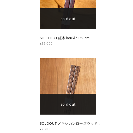
sold out
SOLD OUT 紅木 kouki / L 23cm
¥22,000
sold out
SOLDOUT メキシカンローズウッド(ボコーテ）/ M 22cm
¥7,700